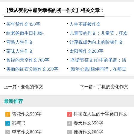
【我从变化中感受幸福的初一作文】相关文章：
买年货作文450字
人生不能被作文
给老爸做生日礼物-
儿童节的作文：儿童节．狂欢
弯路人生作文
日-550字
让蔑视成为向上的阶梯作文
茶味人生作文
600字
太阳颂作文200字
曾经的天空作文700字
[圣诞节征文]心中的圣诞：洁
美丽的红石公园作文350字
净、美丽拥有净化力-
[新年心愿]相伴同行，在那豆
蔻年华-
变化的作文
手机的变化作文
上一篇：
下一篇：
最新推荐
雪花作文550字
徘徊在人生的十字路口作文
1
2
我与书
春天作文550字
3
4
季节作文800字
挫折作文200字
5
6