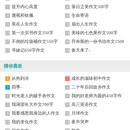
提升内心高度
落日之美作文500字
7
8
蔑视和钦佩
生命寄语
9
10
美在人生作文
扇出人生作文
11
12
第一次买书作文350字
美味的七色果作文500字
13
14
不倒的垃圾桶作文550字
乔布斯的一份书信作文1500
15
16
寻妹记650字作文
字
春天来了-
17
18
猜你喜欢
从热到冷
成长的滋味初中作文
1
2
四季-
二十年后回故乡作文
3
4
时光老人的破手表作文
我的好老师为题的450字作
5
6
我渴望长大作文700字
文
高三英语作文
7
8
我要感恩我身边的人作文
月球作文
9
10
我的变化作文
夜半哭声
11
12