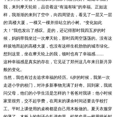
我，来到摩天轮前，品尝着这“有滋有味”的幸福。正如这
样，我渐渐的来到了空中，向四周望去，看见了一层又一层
的'高楼大厦，一棵又一棵并排站立的小树。“变化如此
大！”我也发出了感叹。是的，还记得那时我四五岁的时
候，妈妈带我坐过一次摩天轮，那时四周空荡荡的。没有这
样拔地而起的高楼大厦，也没有这样生机勃勃的城市绿化。
想到这里，坐在摩天轮上的我，顿时也有了幸福感……
这种幸福感是真实的存在，它见证了郑州这几年来日新月异
般的变化。
当然，我也有过去追求幸福的经历。6岁的时候，我第一次
走进小学的校门，对许多新事物充满了好奇。回到家，我就
问父母，他们的小学生活是怎样的？爸爸对我讲：他小时候
家里很穷，交不起学费，在周末的课余时间还要去学校打
工。平时上课使用的桌椅都是自己用木板做的。夏天衣服穿
的薄了，木板上的刺还会扎进肉里。铅笔也是一根用很长时