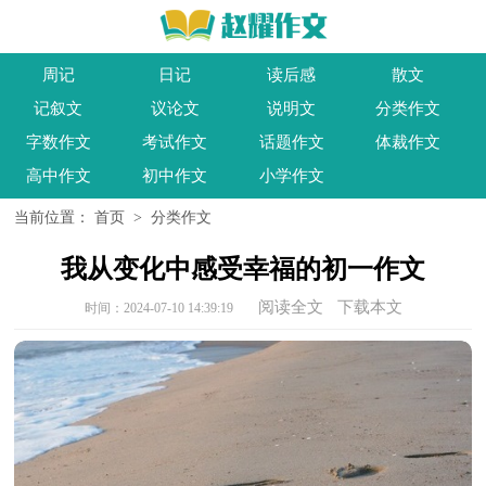
周记
日记
读后感
散文
记叙文
议论文
说明文
分类作文
字数作文
考试作文
话题作文
体裁作文
高中作文
初中作文
小学作文
当前位置：
首页
>
分类作文
我从变化中感受幸福的初一作文
阅读全文
下载本文
时间：2024-07-10 14:39:19