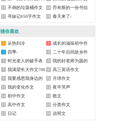
字
不倒的垃圾桶作文
500字
乔布斯的一份书信
15
16
550字
寻妹记650字作文
作文1500字
春天来了-
17
18
猜你喜欢
从热到冷
成长的滋味初中作
1
2
四季-
文
二十年后回故乡作
3
4
时光老人的破手表
文
我的好老师为题的
5
6
作文
我渴望长大作文700
450字作文
高三英语作文
7
8
字
我要感恩我身边的
月球作文
9
10
人作文
我的变化作文
夜半哭声
11
12
初中作文
散文
13
14
高中作文
分类作文
15
16
日记
说明文
17
18