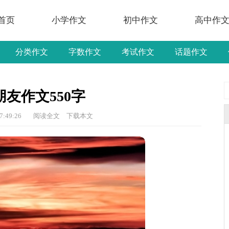
首页
小学作文
初中作文
高中作
分类作文
字数作文
考试作文
话题作文
友作文550字
7:49:26
阅读全文
下载本文