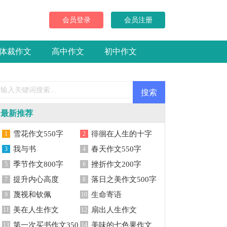
文
会员登录
会员注册
体裁作文
高中作文
初中作文
最新推荐
雪花作文550字
徘徊在人生的十字
1
2
我与书
路口作文
春天作文550字
3
4
季节作文800字
挫折作文200字
5
6
提升内心高度
落日之美作文500字
7
8
蔑视和钦佩
生命寄语
9
10
美在人生作文
扇出人生作文
11
12
第一次买书作文350
美味的七色果作文
13
14