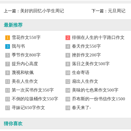
美好的回忆小学生周记
元旦周记
上一篇：
下一篇：
最新推荐
雪花作文550字
徘徊在人生的十字路口作文
1
2
我与书
春天作文550字
3
4
季节作文800字
挫折作文200字
5
6
提升内心高度
落日之美作文500字
7
8
蔑视和钦佩
生命寄语
9
10
美在人生作文
扇出人生作文
11
12
第一次买书作文350字
美味的七色果作文500字
13
14
不倒的垃圾桶作文550字
乔布斯的一份书信作文1500
15
16
寻妹记650字作文
字
春天来了-
17
18
猜你喜欢