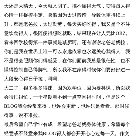
天还是大晴天，今天就又阴了。搞不懂得天气，变得跟人得
心情一样捉摸不定。暑假因为太过懒惰，导致体重持续上
升，都是老爸拉，太过勤劳，每天买好吃得，我又是个不注
意饮食得人，很随便得想吃就吃，结果现在让人无比ORZ。
看来回学校得第一件事就是减肥呵。还有谢谢老爸老妈拉，
你们是我在世界上唯一可以永远依靠也永远关心我得人，我
不是很会照顾你们得感受，在你们面前我总是很任性，也不
懂得控制自己得脾气，所以我不在家得时候你们要好好过一
大段安心得日子拉，呵呵。
大二了，很多很多得课。因为双学位，因为要补课，所以我
会很忙很忙，一个星期看不到一点空闲得时间，但是这个
BLOG我会经常来得，也许会更新，也许只是看看。那时候
得事，说不准拉。
最后希望自己学业有成，希望老爸老妈身体健康，希望每个
经意或不经意来我BLOG得人都会开开心心过每一天。作文