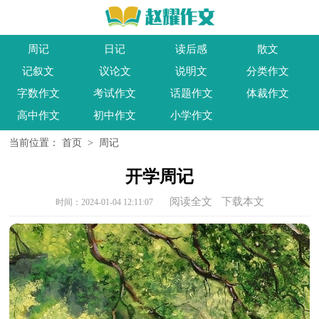
周记
日记
读后感
散文
记叙文
议论文
说明文
分类作文
字数作文
考试作文
话题作文
体裁作文
高中作文
初中作文
小学作文
当前位置：
首页
>
周记
开学周记
阅读全文
下载本文
时间：2024-01-04 12:11:07