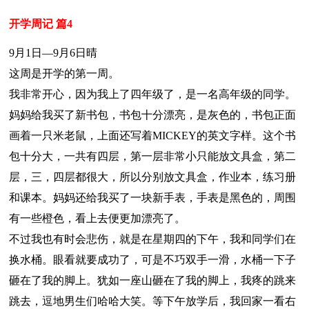
开学周记 篇4
9月1日—9月6日晴
这周是开学的第一周。
我非常开心，因为我上了四年级了，是一名高年级的同学。
妈妈给我买了新书包，书包十分漂亮，是灰色的，书包正面
画着一只米老鼠，上面还写着MICKEY的英文字样。这个书
包十分大，一共有四层，第一层非常小只能放文具盒，第二
层，三，四层都很大，所以分别放文具盒，作业本，练习册
和课本。妈妈还给我买了一块新手表，手表是黑色的，周围
有一些橙色，看上去便更加漂亮了。
不过我也有时会悲伤，就是在星期四的下午，我和同学们在
换水桶。眼看就要成功了，可是不巧双手一滑，水桶一下子
砸在了我的脚上。犹如一座山砸在了我的脚上，我疼的跳来
跳去，逗地男生们哈哈大笑。等下午放学后，我回家一看右